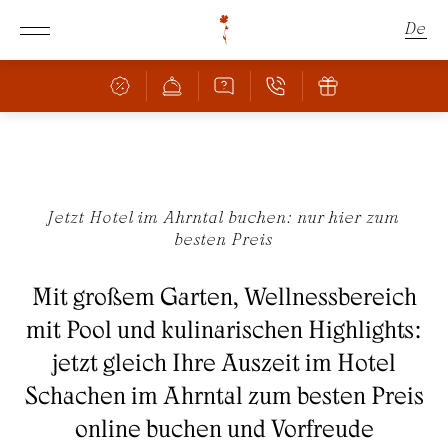
De
En
It
Schachen
Jetzt Hotel im Ahrntal buchen: nur hier zum
besten Preis
Zimmer & Angebote
DAS SCHACHEN
HERRLICHE LAGE
Mit großem Garten, Wellnessbereich
Kulinarik
ZIMMER & PREISE
mit Pool und kulinarischen Highlights:
ANGEBOTE
Wellness
BAR & RESTAURANT
jetzt gleich Ihre Auszeit im Hotel
INKLUSIVLEISTUNGEN
PIZZERIA
Schachen im Ahrntal zum besten Preis
FAMILIE MIT KINDERN
Natur
POOL
KULINARISCHE HIGHLIGHTS
online buchen und Vorfreude
BUCHUNGSINFOS
SAUNA