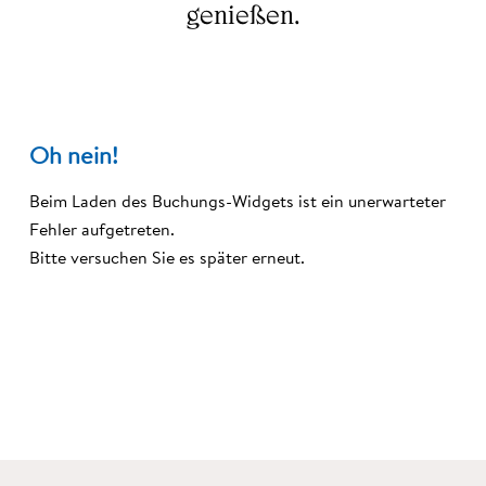
genießen.
AHRNTAL
GARTEN
SKIWORLD
ERLEBNISSE
Oh nein!
Beim Laden des Buchungs-Widgets ist ein unerwarteter
Fehler aufgetreten.
Bitte versuchen Sie es später erneut.