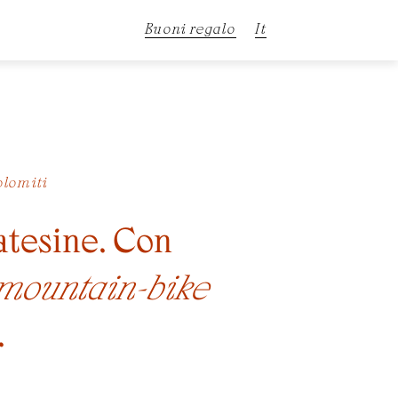
Buoni regalo
It
De
En
Dolomiti
oatesine. Con
 mountain-bike
.