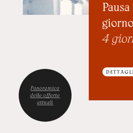
Pausa 
giorno
4 gior
DETTAGL
Panoramica
delle offerte
attuali