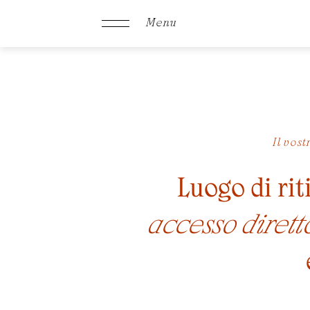
Menu
Schachen
Il vost
Camere &
Luogo di rit
Offerte
accesso dirett
Cucina