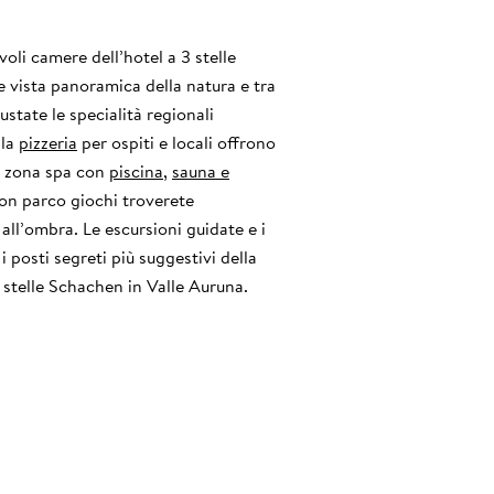
oli camere dell’hotel a 3 stelle
 vista panoramica della natura e tra
state le specialità regionali
 la
pizzeria
per ospiti e locali offrono
la zona spa con
piscina
,
sauna e
con parco giochi troverete
 all’ombra. Le escursioni guidate e i
i posti segreti più suggestivi della
 3 stelle Schachen in Valle Auruna.