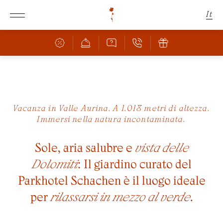
It
De
En
Schachen
Vacanza in Valle Aurina. A 1.018 metri di altezza.
Immersi nella natura incontaminata.
Camere & Offerte
LO SCHACHEN
POSIZIONE INCANTEVOLE
Sole, aria salubre e
vista delle
Cucina
CAMERE & PREZZI
Dolomiti
: Il giardino curato del
OFFERTE
Benessere
BAR & RISTORANTE
Parkhotel Schachen è il luogo ideale
SERVIZI INCLUSI
PIZZERIA
per
rilassarsi in mezzo al verde
.
FAMIGLIA CON BAMBINI
PISCINA
APPUNTAMENTI CULINARI
INFORMAZIONI SULLA PRENOTAZIONE
SAUNA