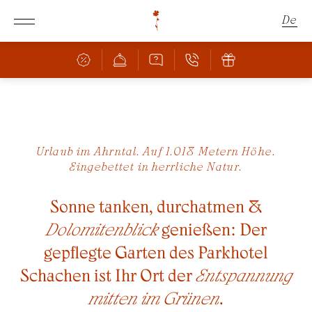
De
En
It
Schachen
Urlaub im Ahrntal. Auf 1.018 Metern Höhe.
Eingebettet in herrliche Natur.
Zimmer & Angebote
DAS SCHACHEN
HERRLICHE LAGE
Sonne tanken, durchatmen &
Kulinarik
ZIMMER & PREISE
Dolomitenblick
genießen: Der
ANGEBOTE
Wellness
BAR & RESTAURANT
gepflegte Garten des Parkhotel
INKLUSIVLEISTUNGEN
PIZZERIA
Schachen ist Ihr Ort der
Entspannung
FAMILIE MIT KINDERN
POOL
KULINARISCHE HIGHLIGHTS
mitten im Grünen
.
BUCHUNGSINFOS
SAUNA