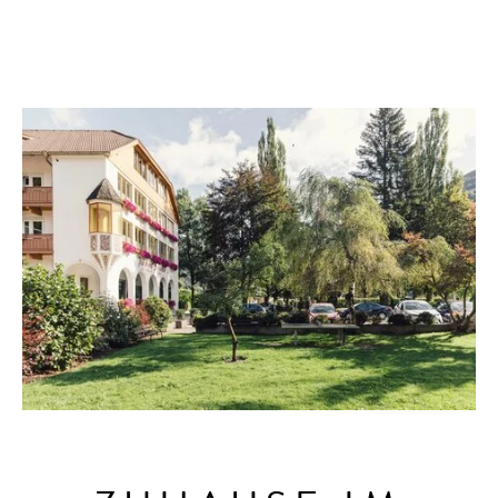
GARTEN
Natur
AHRNTAL
SKIWORLD
ERLEBNISSE