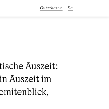
Gutscheine
De
En
It
l
ische Auszeit:
in Auszeit im
lomitenblick,