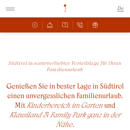
De
En
It
Schachen
Südtirol in naturverliebter Vorteilslage für Ihren
Familienurlaub
Zimmer & Angebote
DAS SCHACHEN
HERRLICHE LAGE
Genießen Sie in bester Lage in Südtirol
ZIMMER & PREISE
einen unvergesslichen Familienurlaub.
ANGEBOTE
Mit
Kinderbereich im Garten
und
INKLUSIVLEISTUNGEN
Klausiland & Family Park ganz in der
FAMILIE MIT KINDERN
Nähe
.
BUCHUNGSINFOS