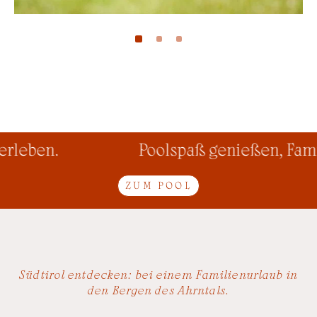
leben.
Poolspaß genießen, Famil
ZUM POOL
Südtirol entdecken: bei einem Familienurlaub in
den Bergen des Ahrntals.