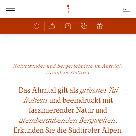
De
En
It
Schachen
Naturwunder und Bergerlebnisse im Ahrntal:
Urlaub in Südtirol
Zimmer & Angebote
DAS SCHACHEN
HERRLICHE LAGE
Das Ahrntal gilt als
grünstes Tal
Kulinarik
ZIMMER & PREISE
Italiens
und beeindruckt mit
ANGEBOTE
Wellness
BAR & RESTAURANT
faszinierender Natur und
INKLUSIVLEISTUNGEN
PIZZERIA
atemberaubenden Bergwelten
.
FAMILIE MIT KINDERN
Natur
POOL
KULINARISCHE HIGHLIGHTS
Erkunden Sie die Südtiroler Alpen.
BUCHUNGSINFOS
SAUNA