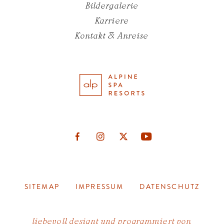
Bildergalerie
Karriere
Kontakt & Anreise
BILDERGALERIE
SITEMAP
IMPRESSUM
DATENSCHUTZ
GUTSCHEIN
SOCIAL WALL
liebevoll designt und programmiert von