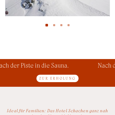
h der Piste in die Sauna.
Nach der
ZUR ERHOLUNG
Ideal für Familien: Das Hotel Schachen ganz nah