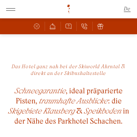
De
En
It
Schachen
Das Hotel ganz nah bei der Skiworld Ahrntal &
direkt an der Skibushaltestelle
Zimmer & Angebote
DAS SCHACHEN
HERRLICHE LAGE
Schneegarantie
, ideal präparierte
Kulinarik
ZIMMER & PREISE
Pisten,
traumhafte Ausblicke
: die
ANGEBOTE
Wellness
BAR & RESTAURANT
Skigebiete Klausberg
&
Speikboden
in
INKLUSIVLEISTUNGEN
PIZZERIA
der Nähe des Parkhotel Schachen.
FAMILIE MIT KINDERN
Natur
POOL
KULINARISCHE HIGHLIGHTS
BUCHUNGSINFOS
SAUNA