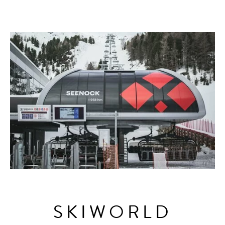
AHRNTAL
GARTEN
SKIWORLD
ERLEBNISSE
SKIWORLD