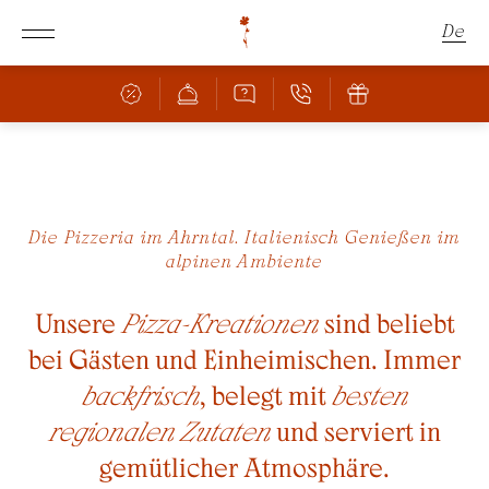
De
En
It
Schachen
Die Pizzeria im Ahrntal. Italienisch Genießen im
alpinen Ambiente
Zimmer & Angebote
DAS SCHACHEN
HERRLICHE LAGE
Unsere
Pizza-Kreationen
sind beliebt
Kulinarik
ZIMMER & PREISE
bei Gästen und Einheimischen. Immer
ANGEBOTE
BAR & RESTAURANT
backfrisch
, belegt mit
besten
INKLUSIVLEISTUNGEN
PIZZERIA
regionalen Zutaten
und serviert in
FAMILIE MIT KINDERN
KULINARISCHE HIGHLIGHTS
gemütlicher Atmosphäre.
BUCHUNGSINFOS